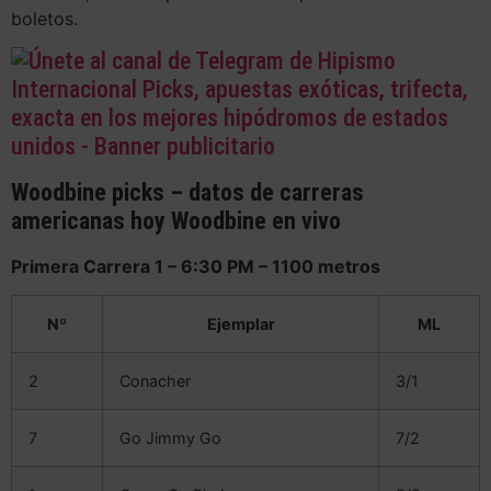
boletos.
Woodbine picks – datos de carreras
americanas hoy Woodbine en vivo
Primera Carrera 1 – 6:30 PM – 1100 metros
Nº
Ejemplar
ML
2
Conacher
3/1
7
Go Jimmy Go
7/2