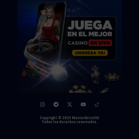
Copyright © 2023 MasterBets365
Todos los derechos reservados.