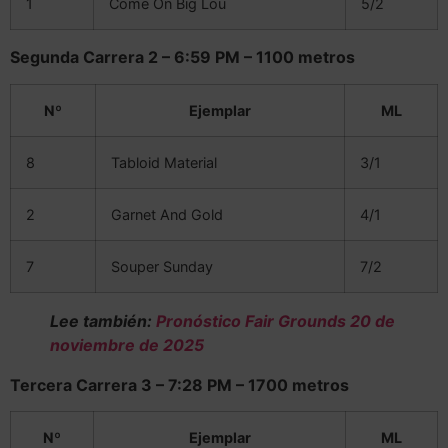
1
Come On Big Lou
5/2
Segunda Carrera 2 – 6:59 PM – 1100 metros
Nº
Ejemplar
ML
8
Tabloid Material
3/1
2
Garnet And Gold
4/1
7
Souper Sunday
7/2
Lee también:
Pronóstico Fair Grounds 20 de
noviembre de 2025
Tercera Carrera 3 – 7:28 PM – 1700 metros
Nº
Ejemplar
ML