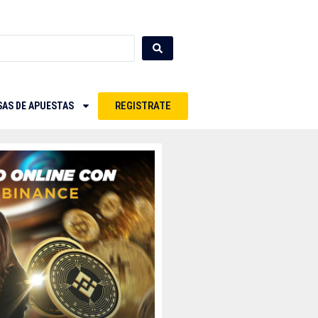
REGISTRATE
SAS DE APUESTAS