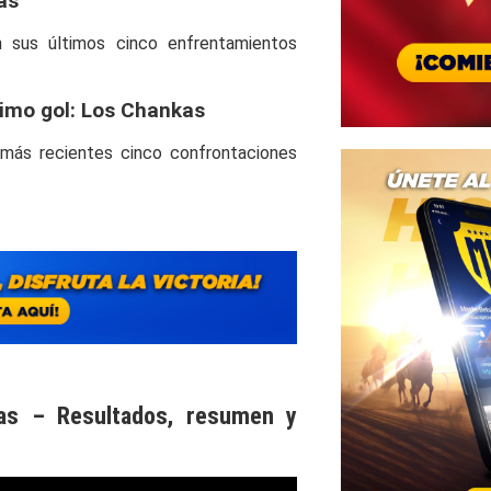
as
n sus últimos cinco enfrentamientos
timo gol: Los Chankas
más recientes cinco confrontaciones
kas – Resultados, resumen y