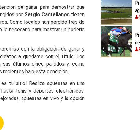
Pr
ntención de ganar para demostrar que
ag
rigidos por
Sergio Castellanos
tienen
ros. Como locales han perdido tres de
o lo necesario para mostrar un poderío
Pr
de
romiso con la obligación de ganar y
didatos a quedarse con el título. Los
n sus últimos cinco partidos y, como
s recientes bajo esta condición.
es tu sitio! Realiza apuestas en una
hasta tenis y deportes electrónicos.
joradas, apuestas en vivo y la opción