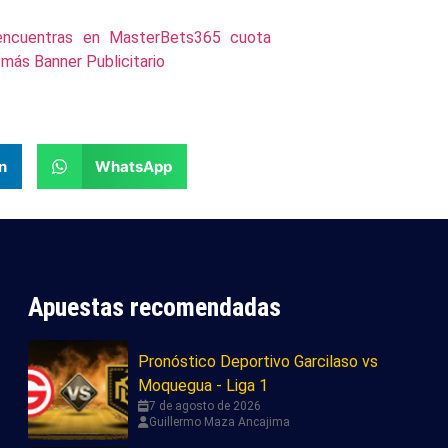
n
WhatsApp
Apuestas recomendadas
Pronóstico Deportivo Garcilaso vs
Moquegua - Liga 1
7 de agosto de 2026
Guillermo Maza Ancajima