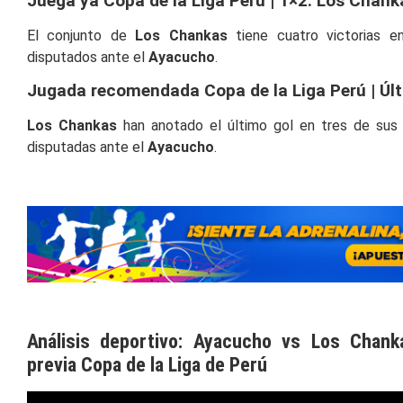
Juega ya Copa de la Liga Perú | 1×2: Los Chank
El conjunto de
Los Chankas
tiene cuatro victorias e
disputados ante el
Ayacucho
.
Jugada recomendada Copa de la Liga Perú | Úl
Los Chankas
han anotado el último gol en tres de sus 
disputadas ante el
Ayacucho
.
Análisis deportivo: Ayacucho vs Los Chan
previa Copa de la Liga de Perú