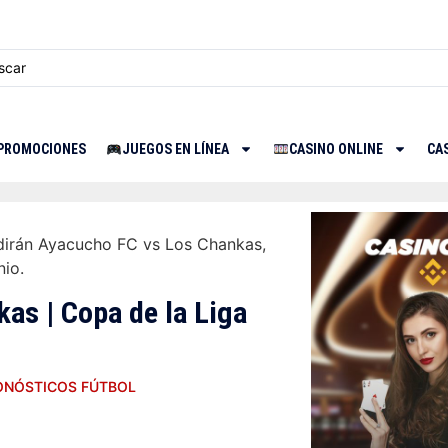
 PROMOCIONES
JUEGOS EN LÍNEA
CASINO ONLINE
CA
as | Copa de la Liga
ONÓSTICOS FÚTBOL