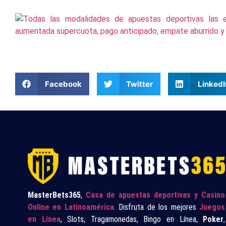
Facebook
Twitter
LinkedI
MasterBets365
,
Casa de apuestas deportivas y
Casino
Online en Latinoamérica
. Disfruta de los mejores
Juegos
en Línea
, Slots, Tragamonedas, Bingo en Línea,
Poker
,