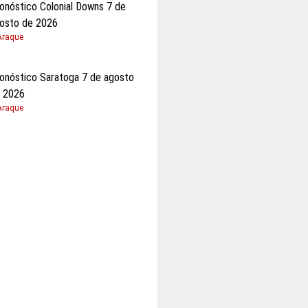
onóstico Colonial Downs 7 de
osto de 2026
Araque
onóstico Saratoga 7 de agosto
 2026
Araque