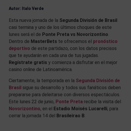
Autor: Italo Verde
Esta nueva jornada de la
Segunda División de Brasil
casi termina y uno de los últimos choques de este
lunes será el de
Ponte Preta vs Novorizontino
.
Dentro de
MasterBets
te ofrecemos el
pronóstico
deportivo
de este partidazo, con los datos precisos
que te ayudarán en cada una de tus jugadas.
Regístrate gratis
y comienza a disfrutar en el mejor
casino online de Latinoamérica.
Ciertamente, la temporada en la
Segunda División de
Brasil
sigue su desarrollo y todos sus fanáticos deben
prepararse para deleitarse con diversos espectáculos.
Este lunes 22 de junio,
Ponte Preta
recibe la visita del
Novorizontino
, en el
Estadio Moisés Lucarelli
, para
cerrar la jornada 14 del
Brasileirao B
.