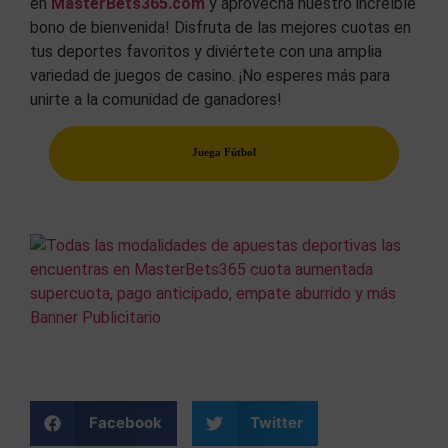
en
MasterBets365.com
y aprovecha nuestro increíble
bono de bienvenida! Disfruta de las mejores cuotas en
tus deportes favoritos y diviértete con una amplia
variedad de juegos de casino. ¡No esperes más para
unirte a la comunidad de ganadores!
Juega Fútbol
Facebook
Twitter