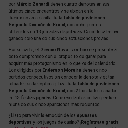
por
Márcio Zanardi
tienen cuatro derrotas en sus
últimos cinco encuentros y se ubican en la
decimonovena casilla de la
tabla de posiciones
Segunda División de Brasil
, con ocho puntos
obtenidos en 13 jornadas disputadas. Como locales han
ganado solo una de sus cinco actuaciones previas.
Por su parte, el
Grêmio Novorizontino
se presenta a
este compromiso con el propósito de ganar para
adquirir más protagonismo en lo que va del calendario.
Los dirigidos por
Enderson Moreira
tienen cinco
partidos consecutivos sin conocer la derrota y están
situados en la séptima plaza de la
tabla de posiciones
Segunda División de Brasil
, con 21 unidades ganadas
en 13 fechas jugadas. Como visitantes no han perdido
ni una de sus cinco apariciones más recientes.
¿Listo para vivir la emoción de las
apuestas
deportivas
y los juegos de casino? ¡
Regístrate gratis