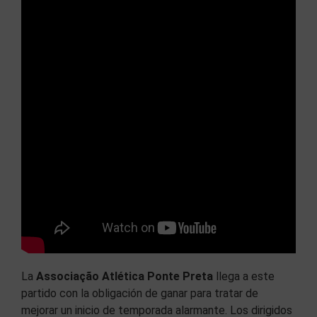
La
Associação Atlética Ponte Preta
llega a este
partido con la obligación de ganar para tratar de
mejorar un inicio de temporada alarmante. Los dirigidos