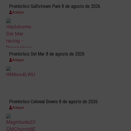
Pronóstico Gulfstream Park 8 de agosto de 2026
Araque
Pronóstico Del Mar 8 de agosto de 2026
Araque
Pronóstico Colonial Downs 8 de agosto de 2026
Araque