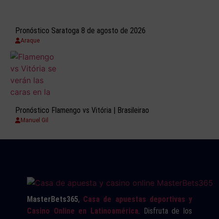
Pronóstico Saratoga 8 de agosto de 2026
Araque
Pronóstico Flamengo vs Vitória | Brasileirao
Manuel Gil
MasterBets365
,
Casa de apuestas deportivas y
Casino Online en Latinoamérica
. Disfruta de los