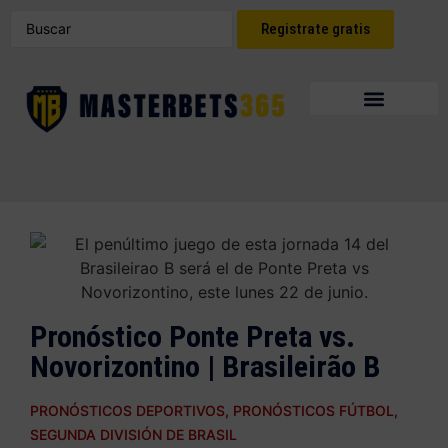
Registrate gratis
Pronóstico Ponte Preta vs.
Novorizontino | Brasileirão B
PRONÓSTICOS DEPORTIVOS
,
PRONÓSTICOS FÚTBOL
,
SEGUNDA DIVISIÓN DE BRASIL