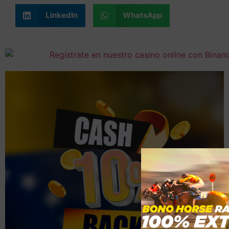
LinkedIn
WhatsApp