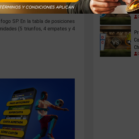
 puesto con 18 puntos producto de
Pr
Br
fogo SP. En la tabla de posiciones
unidades (5 triunfos, 4 empates y 4
Pr
Co
Ch