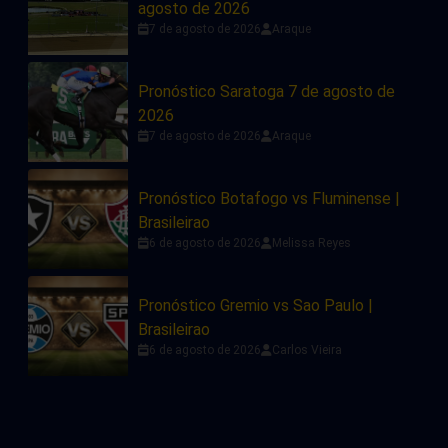
agosto de 2026
7 de agosto de 2026
Araque
Pronóstico Saratoga 7 de agosto de
2026
7 de agosto de 2026
Araque
Pronóstico Botafogo vs Fluminense |
Brasileirao
6 de agosto de 2026
Melissa Reyes
Pronóstico Gremio vs Sao Paulo |
Brasileirao
6 de agosto de 2026
Carlos Vieira