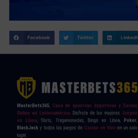
Facebook
Twitter
LinkedI
MasterBets365
,
Casa de apuestas deportivas y
Casino
Online en Latinoamérica
. Disfruta de los mejores
Juegos
en Línea
, Slots, Tragamonedas, Bingo en Línea,
Poker
,
BlackJack
y todos los juegos de
Casino en Vivo
en un solo
lugar.