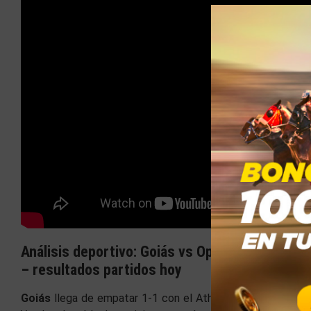
Análisis deportivo: Goiás vs Operário – previa y
– resultados partidos hoy
Goiás
llega de empatar 1-1 con el Athletic en lo que fue 