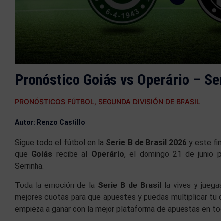
Pronóstico Goiás vs Operário – Ser
PRONÓSTICOS FÚTBOL
,
SEGUNDA DIVISIÓN DE BRASIL
Autor: Renzo Castillo
Sigue todo el fútbol en la
Serie B de Brasil 2026
y este fi
que
Goiás
recibe al
Operário
, el domingo 21 de junio 
Serrinha.
Toda la emoción de la
Serie B de Brasil
la vives y jueg
mejores cuotas para que apuestes y puedas multiplicar tu d
empieza a ganar con la mejor plataforma de apuestas en to