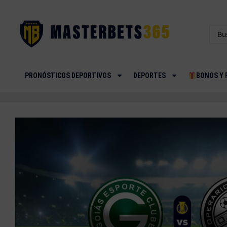
PRONÓSTICOS DEPORTIVOS
DEPORTES
BONOS Y