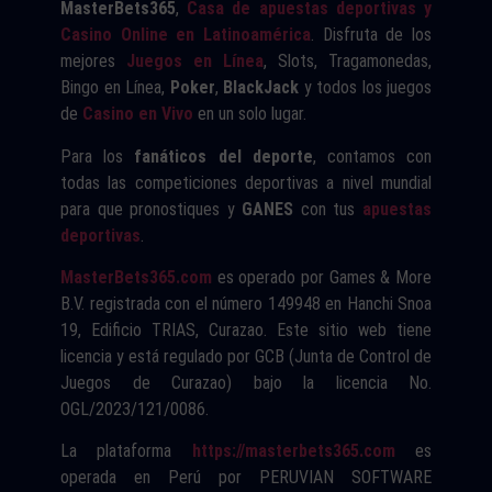
MasterBets365
,
Casa de apuestas deportivas y
Casino Online en Latinoamérica
. Disfruta de los
mejores
Juegos en Línea
, Slots, Tragamonedas,
Bingo en Línea,
Poker
,
BlackJack
y todos los juegos
de
Casino en Vivo
en un solo lugar.
Para los
fanáticos del deporte
, contamos con
todas las competiciones deportivas a nivel mundial
para que pronostiques y
GANES
con tus
apuestas
deportivas
.
MasterBets365.com
es operado por Games & More
B.V. registrada con el número 149948 en Hanchi Snoa
19, Edificio TRIAS, Curazao. Este sitio web tiene
licencia y está regulado por GCB (Junta de Control de
Juegos de Curazao) bajo la licencia No.
OGL/2023/121/0086.
La plataforma
https://masterbets365.com
es
operada en Perú por PERUVIAN SOFTWARE