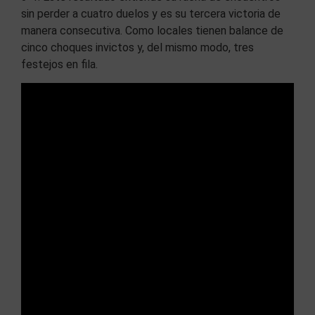
sin perder a cuatro duelos y es su tercera victoria de
manera consecutiva. Como locales tienen balance de
cinco choques invictos y, del mismo modo, tres
festejos en fila.