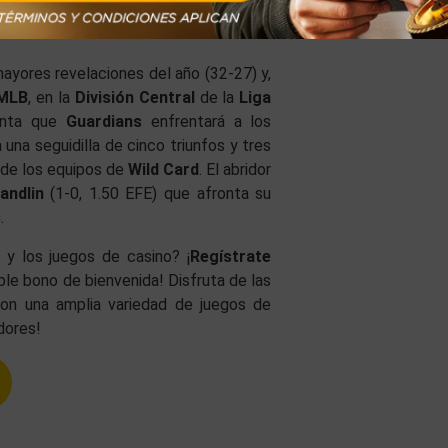
Sox
, los limitó a dos carreras en 7.2
ayores revelaciones del año (32-27) y,
 MLB
, en la
División Central
de la
Liga
enta que
Guardians
enfrentará a los
una seguidilla de cinco triunfos y tres
s de los equipos de
Wild Card
. El abridor
andlin
(1-0, 1.50 EFE) que afronta su
s
.
y los juegos de casino? ¡
Regístrate
ble bono de bienvenida! Disfruta de las
con una amplia variedad de juegos de
dores!