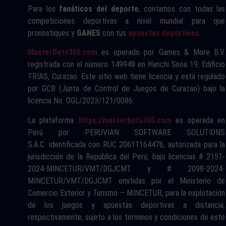
Para los
fanáticos del deporte
, contamos con todas las
competiciones deportivas a nivel mundial para que
pronostiques y
GANES
con tus
apuestas deportivas
.
MasterBets365.com
es operado por Games & More B.V.
registrada con el número 149948 en Hanchi Snoa 19, Edificio
TRIAS, Curazao. Este sitio web tiene licencia y está regulado
por GCB (Junta de Control de Juegos de Curazao) bajo la
licencia No. OGL/2023/121/0086.
La plataforma
https://masterbets365.com
es operada en
Perú por PERUVIAN SOFTWARE SOLUTIONS
S.A.C. identificada con RUC 20611164476, autorizada para la
jurisdicción de la República del Perú, bajo licencias # 2151-
2024-MINCETUR/VMT/DGJCMT y # 2098-2024-
MINCETUR/VMT/DGJCMT emitidas por el Ministerio de
Comercio Exterior y Turismo – MINCETUR, para la explotación
de los juegos y apuestas deportivas a distancia,
respectivamente, sujeto a los términos y condiciones de este