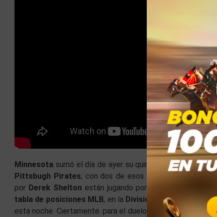
Minnesota
sumó el día de ayer su quinta derrota consecuti
Pittsbugh Pirates
, con dos de esos compromisos siendo d
por
Derek Shelton
están jugando por debajo de .500 (27-3
tabla de posiciones MLB
, en la
División Central
, a 6.5 j
esta noche. Ciertamente. para el duelo de hoy contarán co