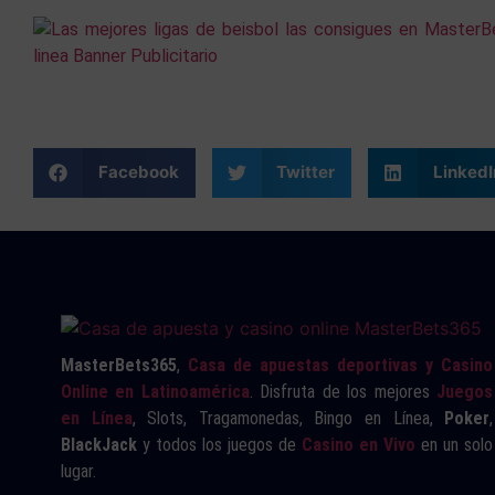
Facebook
Twitter
LinkedI
MasterBets365
,
Casa de apuestas deportivas y
Casino
Online en Latinoamérica
. Disfruta de los mejores
Juegos
en Línea
, Slots, Tragamonedas, Bingo en Línea,
Poker
,
BlackJack
y todos los juegos de
Casino en Vivo
en un solo
lugar.